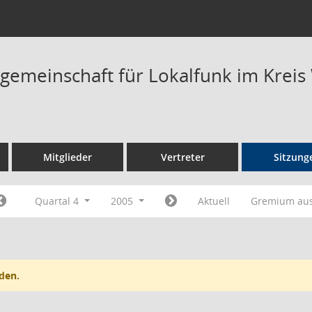
rgemeinschaft für Lokalfunk im Kreis
Mitglieder
Vertreter
Sitzung
Quartal 4
2005
Aktuell
Gremium au
den.