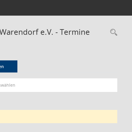
 Warendorf e.V. - Termine
Rec
en
swählen