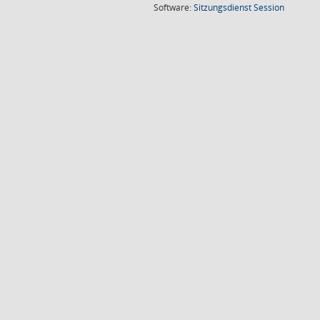
(Wird in
Software:
Sitzungsdienst
Session