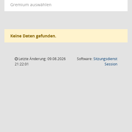
Gremium auswählen
Keine Daten gefunden.
Letzte Änderung: 09.08.2026
Software:
Sitzungsdienst
(Wird in
21:22:01
Session