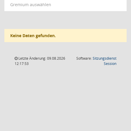
Gremium auswählen
Keine Daten gefunden.
Letzte Änderung: 09.08.2026
Software:
Sitzungsdienst
(Wird in
12:17:53
Session