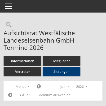
Toggle navigation
Rechercheauswahl
Aufsichtsrat Westfälische
Landeseisenbahn GmbH -
Termine 2026
Informationen
Mitglieder
Vertreter
Sitzungen
Monat
Juli
2026
Aktuell
Gremium auswählen