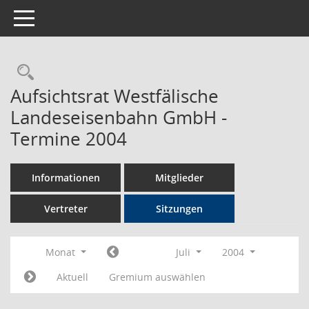
Toggle navigation
Rechercheauswahl
Aufsichtsrat Westfälische
Landeseisenbahn GmbH -
Termine 2004
Informationen
Mitglieder
Vertreter
Sitzungen
Monat
Juli
2004
Aktuell
Gremium auswählen