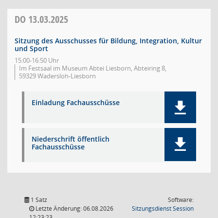
DO
13.03.2025
Sitzung des Ausschusses für Bildung, Integration, Kultur
und Sport
15:00-16:50 Uhr
Im Festsaal im Museum Abtei Liesborn, Abteiring 8,
59329 Wadersloh-Liesborn
Einladung Fachausschüsse
Niederschrift öffentlich
Fachausschüsse
1 Satz
Software:
(Wird in
Letzte Änderung: 06.08.2026
Sitzungsdienst
Session
12:23:23