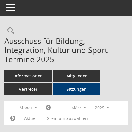
Toggle navigation
Rechercheauswahl
Ausschuss für Bildung,
Integration, Kultur und Sport -
Termine 2025
Informationen
Mitglieder
Vertreter
Sitzungen
Monat
März
2025
Aktuell
Gremium auswählen