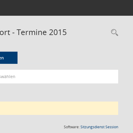
port - Termine 2015
Rec
en
swählen
(Wird in
Software:
Sitzungsdienst
Session