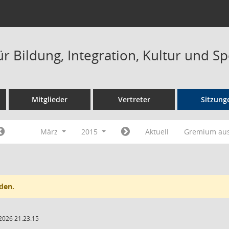
r Bildung, Integration, Kultur und S
Mitglieder
Vertreter
Sitzung
März
2015
Aktuell
Gremium au
den.
2026 21:23:15