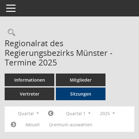
Toggle navigation
Rechercheauswahl
Regionalrat des
Regierungsbezirks Münster -
Termine 2025
Informationen
Mitglieder
Vertreter
Sitzungen
Quartal
Quartal 1
2025
Aktuell
Gremium auswählen