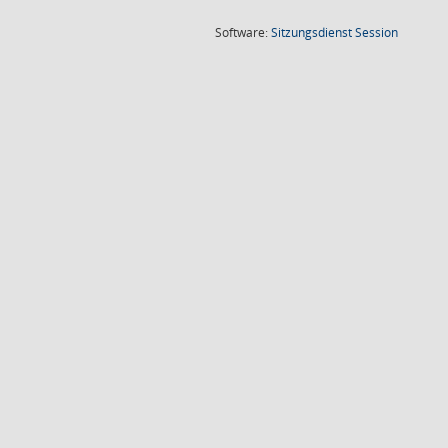
(Wird in
Software:
Sitzungsdienst
Session