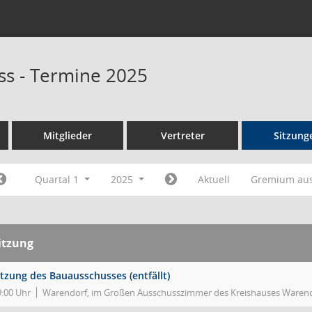
s - Termine 2025
Mitglieder
Vertreter
Sitzung
Quartal 1
2025
Aktuell
Gremium au
itzung
itzung des Bauausschusses (entfällt)
9:00 Uhr
Warendorf, im Großen Ausschusszimmer des Kreishauses Warendo