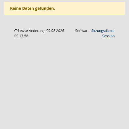
Keine Daten gefunden.
Letzte Änderung: 09.08.2026
Software:
Sitzungsdienst
(Wird in
09:17:58
Session