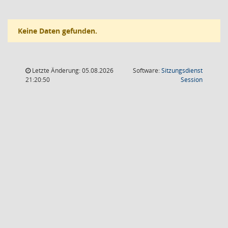
Keine Daten gefunden.
Letzte Änderung: 05.08.2026
Software:
Sitzungsdienst
(Wird in
21:20:50
Session