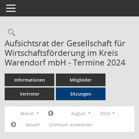
Toggle navigation
Rechercheauswahl
Aufsichtsrat der Gesellschaft für
Wirtschaftsförderung im Kreis
Warendorf mbH - Termine 2024
Informationen
Mitglieder
Vertreter
Sitzungen
Monat
August
2024
Aktuell
Gremium auswählen