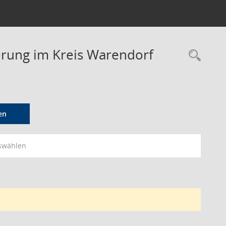
derung im Kreis Warendorf
Rec
en
swählen