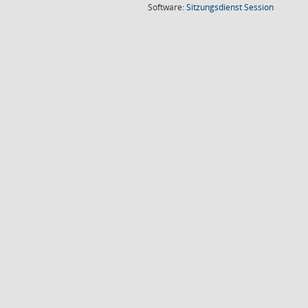
(Wird in
Software:
Sitzungsdienst
Session