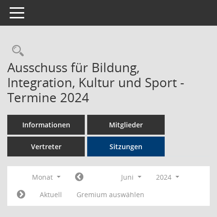
Toggle navigation
Rechercheauswahl
Ausschuss für Bildung,
Integration, Kultur und Sport -
Termine 2024
Informationen
Mitglieder
Vertreter
Sitzungen
Monat
Juni
2024
Aktuell
Gremium auswählen