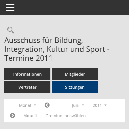
Toggle navigation
Rechercheauswahl
Ausschuss für Bildung,
Integration, Kultur und Sport -
Termine 2011
Informationen
Mitglieder
Vertreter
Sitzungen
Monat
Juni
2011
Aktuell
Gremium auswählen