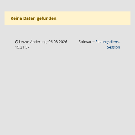
Keine Daten gefunden.
Letzte Änderung: 06.08.2026
Software:
Sitzungsdienst
(Wird in
15:21:57
Session