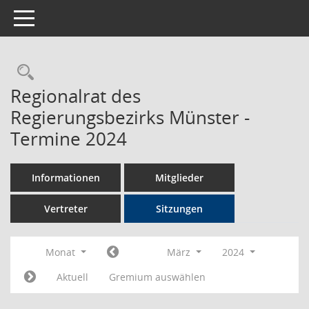
Toggle navigation
Rechercheauswahl
Regionalrat des
Regierungsbezirks Münster -
Termine 2024
Informationen
Mitglieder
Vertreter
Sitzungen
Monat
März
2024
Aktuell
Gremium auswählen