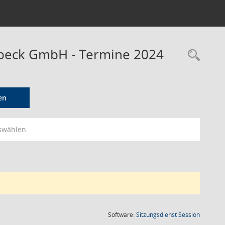
tbeck GmbH - Termine 2024
Rec
en
swählen
(Wird in
Software:
Sitzungsdienst
Session