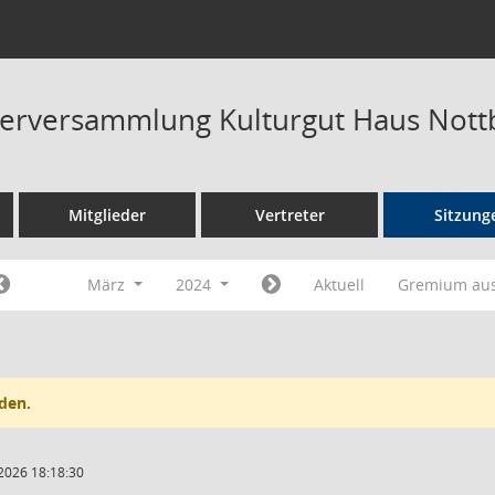
terversammlung Kulturgut Haus Not
Mitglieder
Vertreter
Sitzung
März
2024
Aktuell
Gremium au
den.
2026 18:18:30