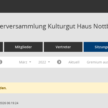
terversammlung Kulturgut Haus Not
Mitglieder
Vertreter
Sitzung
März
2022
Aktuell
Gremium au
den.
2026 06:19:24