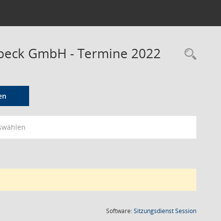
tbeck GmbH - Termine 2022
Rec
en
swählen
(Wird in
Software:
Sitzungsdienst
Session