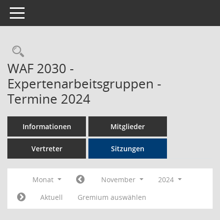
Toggle navigation
Rechercheauswahl
WAF 2030 -
Expertenarbeitsgruppen -
Termine 2024
Informationen
Mitglieder
Vertreter
Sitzungen
Monat
November
2024
Aktuell
Gremium auswählen