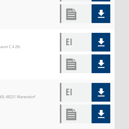
EI
aum C 4.26)
EI
 69, 48231 Warendorf