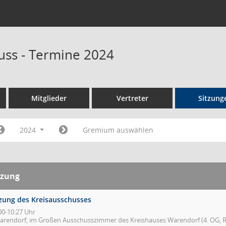
uss - Termine 2024
Mitglieder
Vertreter
Sitzung
2024
Gremium auswählen
tzung
tzung des Kreisausschusses
00-10:27 Uhr
arendorf, im Großen Ausschusszimmer des Kreishauses Warendorf (4. OG, R