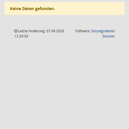
Keine Daten gefunden.
Letzte Änderung: 07.08.2026
Software:
Sitzungsdienst
(Wird in
12:20:54
Session