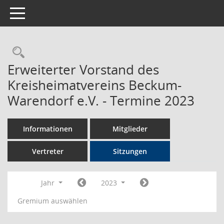
Toggle navigation
Rechercheauswahl
Erweiterter Vorstand des
Kreisheimatvereins Beckum-
Warendorf e.V. - Termine 2023
Informationen
Mitglieder
Vertreter
Sitzungen
Jahr
2023
Gremium auswählen