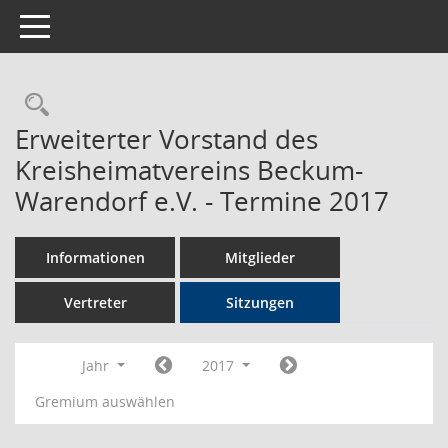
Toggle navigation
Rechercheauswahl
Erweiterter Vorstand des
Kreisheimatvereins Beckum-
Warendorf e.V. - Termine 2017
Informationen
Mitglieder
Vertreter
Sitzungen
Jahr
2017
Gremium auswählen