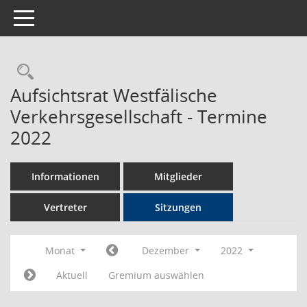
Toggle navigation
Rechercheauswahl
Aufsichtsrat Westfälische
Verkehrsgesellschaft - Termine
2022
Informationen
Mitglieder
Vertreter
Sitzungen
Monat
Dezember
2022
Aktuell
Gremium auswählen