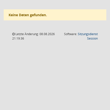
Keine Daten gefunden.
Letzte Änderung: 08.08.2026
Software:
Sitzungsdienst
(Wird in
21:19:36
Session