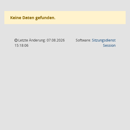
Keine Daten gefunden.
Letzte Änderung: 07.08.2026
Software:
Sitzungsdienst
(Wird in
15:18:06
Session