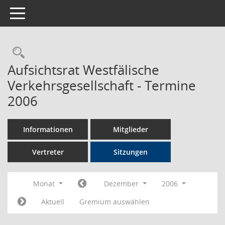
Toggle navigation
Rechercheauswahl
Aufsichtsrat Westfälische
Verkehrsgesellschaft - Termine
2006
Informationen
Mitglieder
Vertreter
Sitzungen
Monat
Dezember
2006
Aktuell
Gremium auswählen