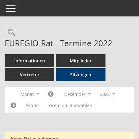
Toggle navigation
Rechercheauswahl
EUREGIO-Rat - Termine 2022
Informationen
Mitglieder
Vertreter
Sitzungen
Monat
Dezember
2022
Aktuell
Gremium auswählen
Keine Daten gefunden.