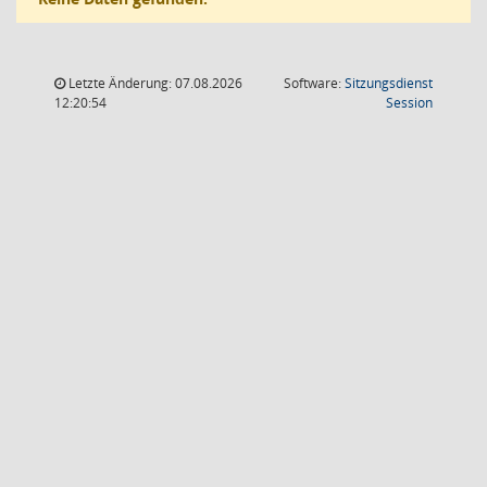
Letzte Änderung: 07.08.2026
Software:
Sitzungsdienst
(Wird in
12:20:54
Session