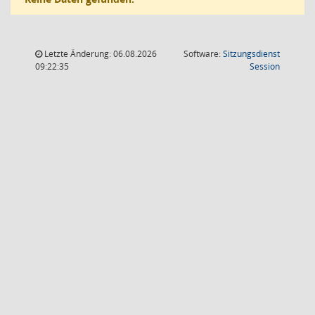
Letzte Änderung: 06.08.2026
Software:
Sitzungsdienst
(Wird in
09:22:35
Session