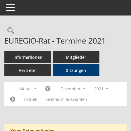
Toggle navigation
Rechercheauswahl
EUREGIO-Rat - Termine 2021
Informationen
Mitglieder
Vertreter
Sitzungen
Monat
Dezember
2021
Aktuell
Gremium auswählen
Keine Daten gefunden.