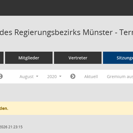
 des Regierungsbezirks Münster - Te
Mitglieder
Vertreter
Sitzung
August
2020
Aktuell
Gremium au
den.
2026 21:23:15