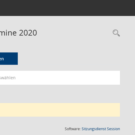
rmine 2020
Rec
en
swählen
(Wird in
Software:
Sitzungsdienst
Session