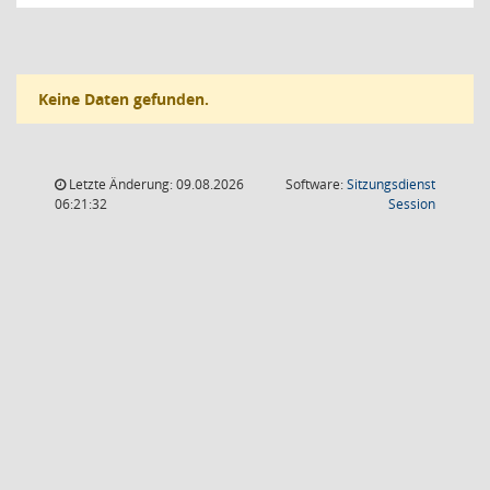
Keine Daten gefunden.
Letzte Änderung: 09.08.2026
Software:
Sitzungsdienst
(Wird in
06:21:32
Session