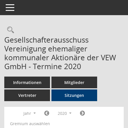
Toggle navigation
Rechercheauswahl
Gesellschafterausschuss
Vereinigung ehemaliger
kommunaler Aktionäre der VEW
GmbH - Termine 2020
Informationen
Mitglieder
Vertreter
Sitzungen
Jahr
2020
Gremium auswählen