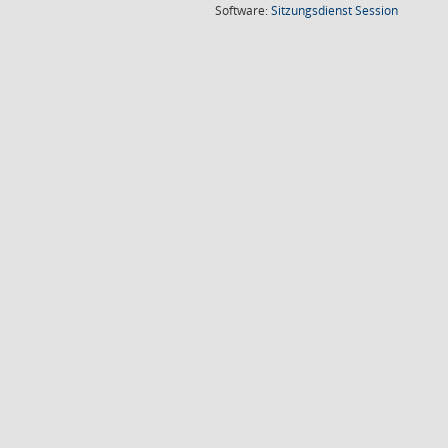
(Wird in
Software:
Sitzungsdienst
Session