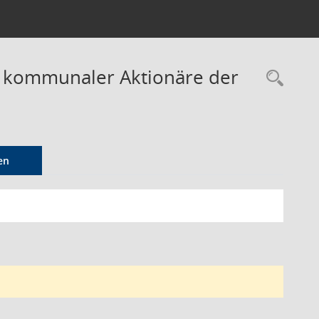
r kommunaler Aktionäre der
Rec
en