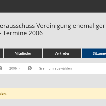
terausschuss Vereinigung ehemalige
 Termine 2006
Mitglieder
Vertreter
Sitzung
2006
Gremium auswählen
den.