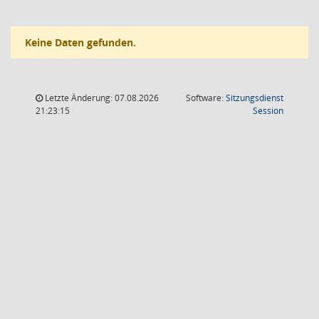
Keine Daten gefunden.
Letzte Änderung: 07.08.2026
Software:
Sitzungsdienst
(Wird in
21:23:15
Session