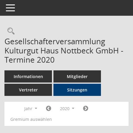
Toggle navigation
Rechercheauswahl
Gesellschafterversammlung
Kulturgut Haus Nottbeck GmbH -
Termine 2020
Informationen
Mitglieder
Vertreter
Sitzungen
Jahr
2020
Gremium auswählen