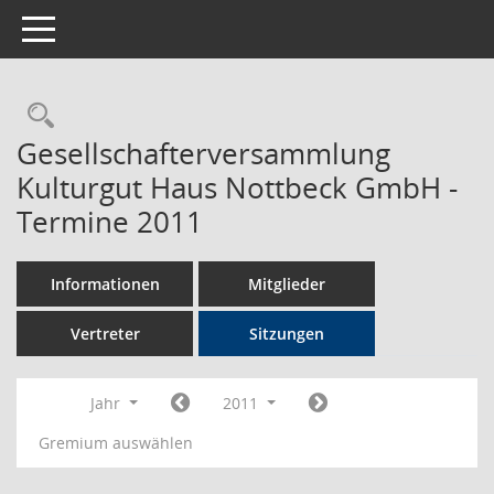
Toggle navigation
Rechercheauswahl
Gesellschafterversammlung
Kulturgut Haus Nottbeck GmbH -
Termine 2011
Informationen
Mitglieder
Vertreter
Sitzungen
Jahr
2011
Gremium auswählen