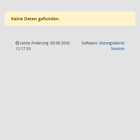
Keine Daten gefunden.
Letzte Änderung: 09.08.2026
Software:
Sitzungsdienst
(Wird in
12:17:53
Session