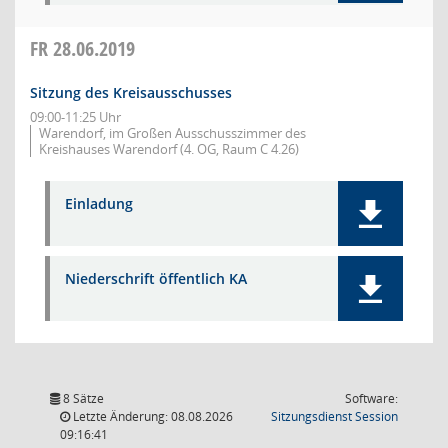
FR
28.06.2019
Sitzung des Kreisausschusses
09:00-11:25 Uhr
Warendorf, im Großen Ausschusszimmer des
Kreishauses Warendorf (4. OG, Raum C 4.26)
Einladung
Niederschrift öffentlich KA
8 Sätze
Software:
(Wird in
Letzte Änderung: 08.08.2026
Sitzungsdienst
Session
09:16:41