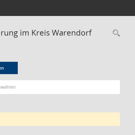
derung im Kreis Warendorf
Rec
en
swählen