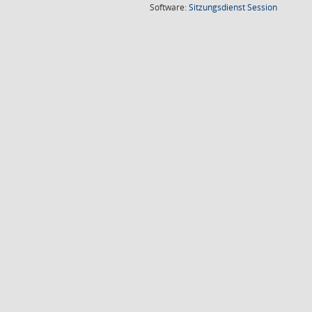
(Wird in
Software:
Sitzungsdienst
Session