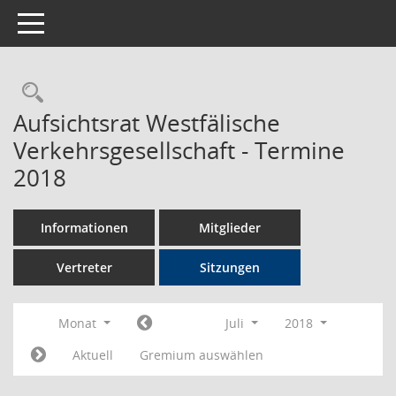
Toggle navigation
Rechercheauswahl
Aufsichtsrat Westfälische
Verkehrsgesellschaft - Termine
2018
Informationen
Mitglieder
Vertreter
Sitzungen
Monat
Juli
2018
Aktuell
Gremium auswählen