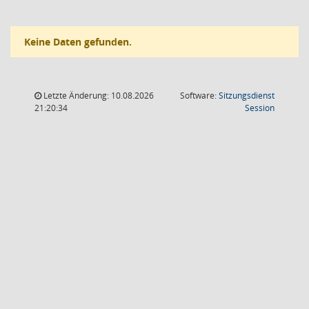
Keine Daten gefunden.
Letzte Änderung: 10.08.2026
Software:
Sitzungsdienst
(Wird in
21:20:34
Session