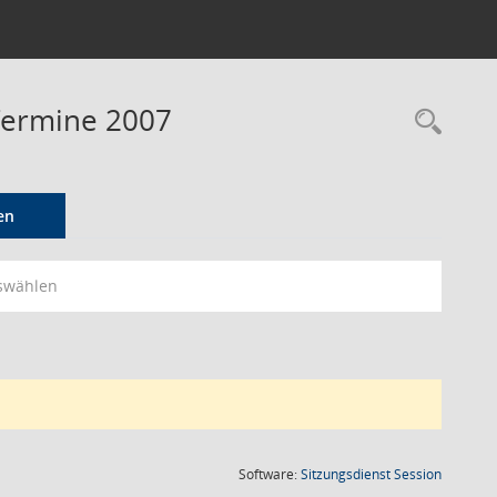
 Termine 2007
Rec
en
swählen
(Wird in
Software:
Sitzungsdienst
Session