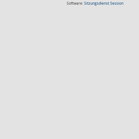
(Wird in
Software:
Sitzungsdienst
Session