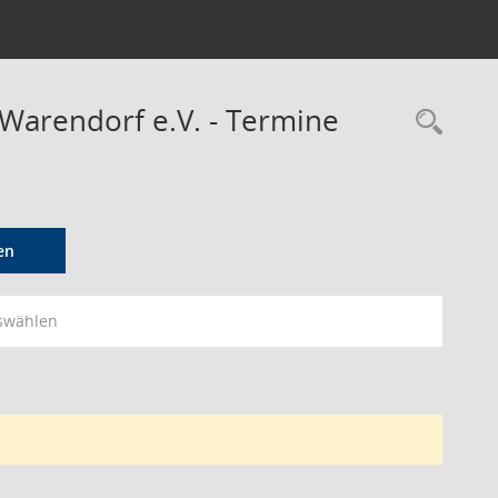
 Warendorf e.V. - Termine
Rec
en
swählen