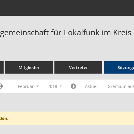
rgemeinschaft für Lokalfunk im Kreis
Mitglieder
Vertreter
Sitzung
Februar
2018
Aktuell
Gremium au
den.