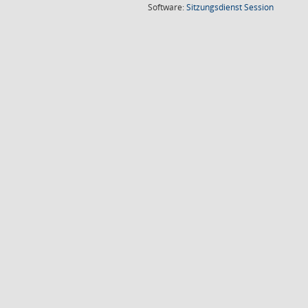
(Wird in
Software:
Sitzungsdienst
Session