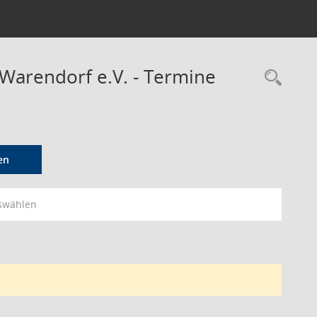
 Warendorf e.V. - Termine
Rec
en
swählen