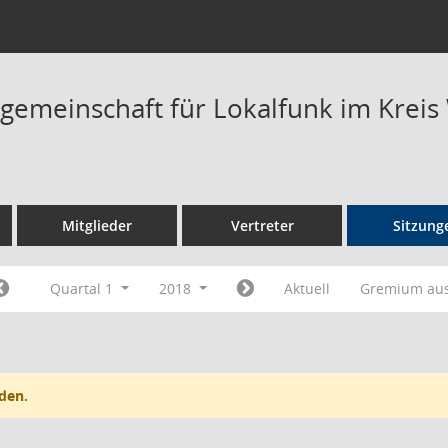
rgemeinschaft für Lokalfunk im Kreis
Mitglieder
Vertreter
Sitzung
Quartal 1
2018
Aktuell
Gremium au
den.