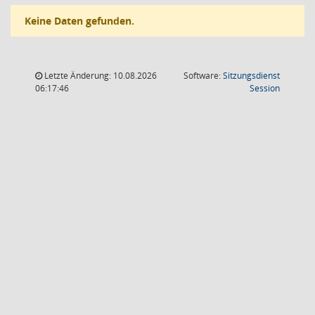
Keine Daten gefunden.
Letzte Änderung: 10.08.2026
Software:
Sitzungsdienst
(Wird in
06:17:46
Session