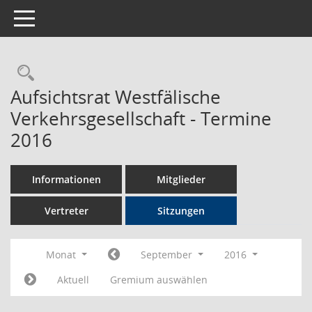
Toggle navigation
Rechercheauswahl
Aufsichtsrat Westfälische
Verkehrsgesellschaft - Termine
2016
Informationen
Mitglieder
Vertreter
Sitzungen
Monat
September
2016
Aktuell
Gremium auswählen