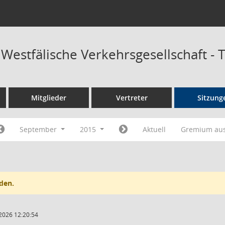
 Westfälische Verkehrsgesellschaft -
Mitglieder
Vertreter
Sitzung
September
2015
Aktuell
Gremium au
den.
2026 12:20:54