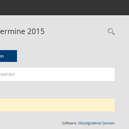
 Termine 2015
Rec
en
swählen
(Wird in
Software:
Sitzungsdienst
Session