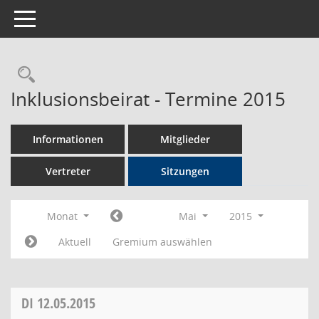
Toggle navigation
Rechercheauswahl
Inklusionsbeirat - Termine 2015
Informationen
Mitglieder
Vertreter
Sitzungen
Monat
Mai
2015
Aktuell
Gremium auswählen
DI
12.05.2015