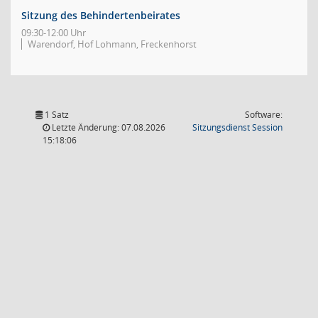
Sitzung des Behindertenbeirates
09:30-12:00 Uhr
Warendorf, Hof Lohmann, Freckenhorst
1 Satz
Software:
(Wird in
Letzte Änderung: 07.08.2026
Sitzungsdienst
Session
15:18:06