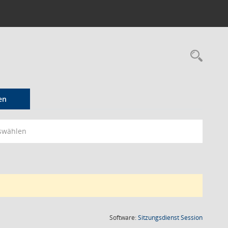
Rec
en
swählen
(Wird in
Software:
Sitzungsdienst
Session