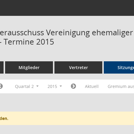
terausschuss Vereinigung ehemalige
 Termine 2015
Mitglieder
Vertreter
Sitzung
Quartal 2
2015
Aktuell
Gremium au
den.