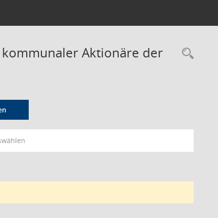
r kommunaler Aktionäre der
Rec
en
swählen