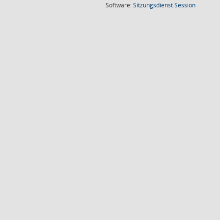
(Wird in
Software:
Sitzungsdienst
Session