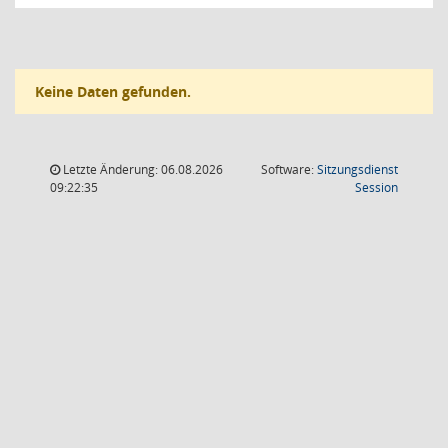
Keine Daten gefunden.
Letzte Änderung: 06.08.2026
Software:
Sitzungsdienst
(Wird in
09:22:35
Session