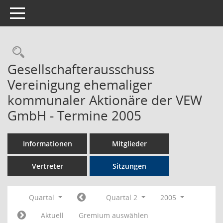
Toggle navigation
Rechercheauswahl
Gesellschafterausschuss
Vereinigung ehemaliger
kommunaler Aktionäre der VEW
GmbH - Termine 2005
Informationen
Mitglieder
Vertreter
Sitzungen
Quartal
Quartal 2
2005
Aktuell
Gremium auswählen