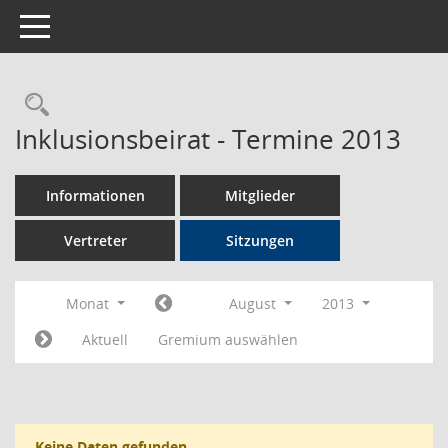
Toggle navigation
Rechercheauswahl
Inklusionsbeirat - Termine 2013
Informationen
Mitglieder
Vertreter
Sitzungen
Monat
August
2013
Aktuell
Gremium auswählen
Keine Daten gefunden.