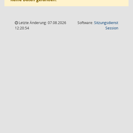
Letzte Änderung: 07.08.2026
Software:
Sitzungsdienst
(Wird in
12:20:54
Session