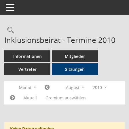
Toggle navigation
Rechercheauswahl
Inklusionsbeirat - Termine 2010
Informationen
Mitglieder
Vertreter
Sitzungen
Monat
August
2010
Aktuell
Gremium auswählen
Keine Daten gefunden.