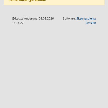
Letzte Änderung: 08.08.2026
Software:
Sitzungsdienst
(Wird in
18:16:27
Session