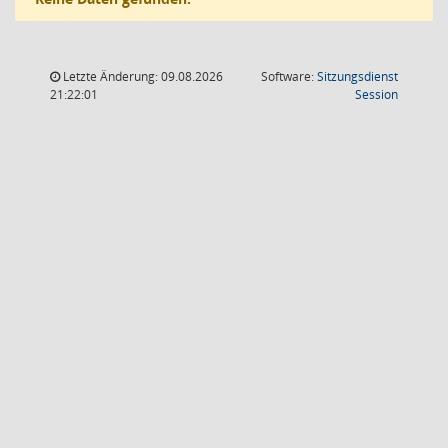
Letzte Änderung: 09.08.2026
Software:
Sitzungsdienst
(Wird in
21:22:01
Session