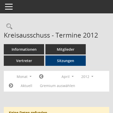
Toggle navigation
Rechercheauswahl
Kreisausschuss - Termine 2012
Informationen
Mitglieder
Vertreter
Sitzungen
Monat
April
2012
Aktuell
Gremium auswählen
Keine Daten gefunden.