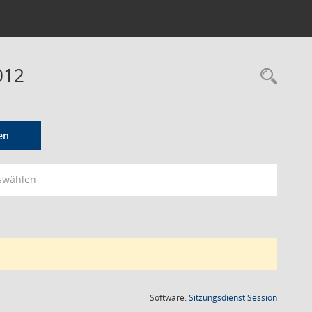
012
Rec
en
swählen
(Wird in
Software:
Sitzungsdienst
Session