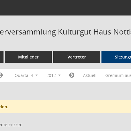
terversammlung Kulturgut Haus Not
Mitglieder
Vertreter
Sitzung
Quartal 4
2012
Aktuell
Gremium au
den.
2026 21:23:20