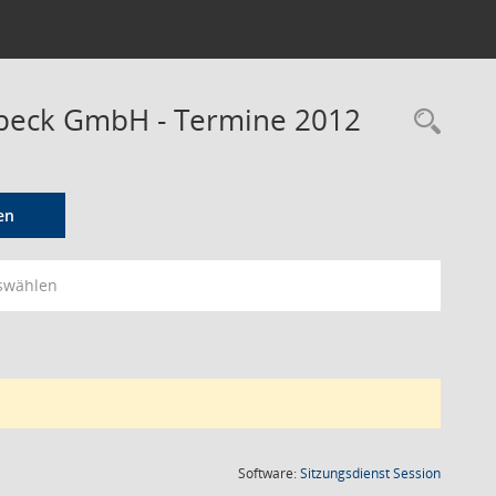
tbeck GmbH - Termine 2012
Rec
en
swählen
(Wird in
Software:
Sitzungsdienst
Session