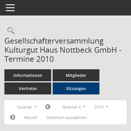
Toggle navigation
Rechercheauswahl
Gesellschafterversammlung
Kulturgut Haus Nottbeck GmbH -
Termine 2010
Informationen
Mitglieder
Vertreter
Sitzungen
Quartal
Quartal 4
2010
Aktuell
Gremium auswählen