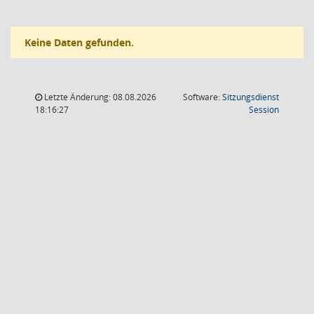
Keine Daten gefunden.
Letzte Änderung: 08.08.2026
Software:
Sitzungsdienst
(Wird in
18:16:27
Session